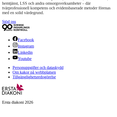
hemtjänst, LSS och andra omsorgsverksamheter – där
tvärprofessionell kompetens och evidensbaserade metoder förenas
med en solid värdegrund.
Stöd oss
Facebook
Instagram
Linkedin
Youtube
Personuppgifter och dataskydd
Om kakor på webbplatsen
Tillgänglighetsredogörelse
Ersta diakoni 2026