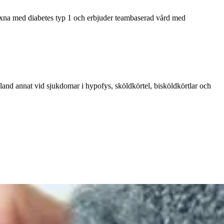
vuxna med diabetes typ 1 och erbjuder teambaserad vård med
nd annat vid sjukdomar i hypofys, sköldkörtel, bisköldkörtlar och