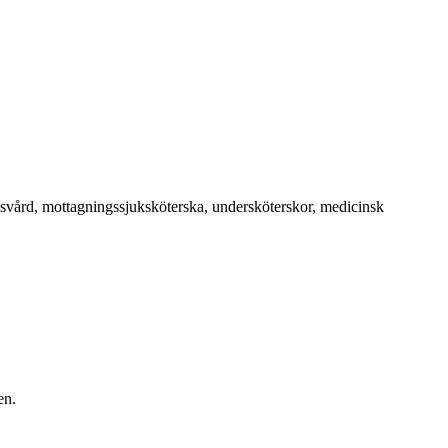
tesvård, mottagningssjuksköterska, undersköterskor, medicinsk
en.