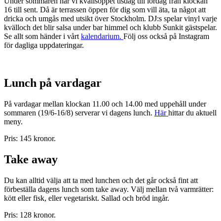
Under sommaren har vi kvällsöppet tisdag till lördag från klockan
16 till sent. Då är terrassen öppen för dig som vill äta, ta något att
dricka och umgås med utsikt över Stockholm. DJ:s spelar vinyl varje
kvälloch det blir salsa under bar himmel och klubb Sunkit gästspelar.
Se allt som händer i vårt
kalendarium.
Följ oss också på Instagram
för dagliga uppdateringar.
Lunch på vardagar
På vardagar mellan klockan 11.00 och 14.00 med uppehåll under
sommaren (19/6-16/8) serverar vi dagens lunch.
Här
hittar du aktuell
meny.
Pris: 145 kronor.
Take away
Du kan alltid välja att ta med lunchen och det går också fint att
förbeställa dagens lunch som take away. Välj mellan två varmrätter:
kött eller fisk, eller vegetariskt. Sallad och bröd ingår.
Pris: 128 kronor.