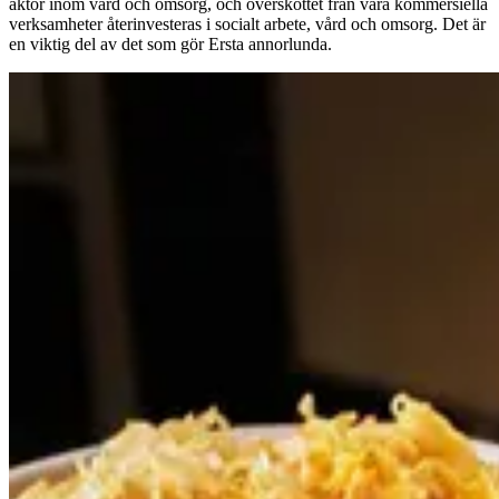
aktör inom vård och omsorg, och överskottet från våra kommersiella
verksamheter återinvesteras i socialt arbete, vård och omsorg. Det är
en viktig del av det som gör Ersta annorlunda.