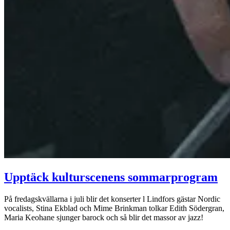
Upptäck kulturscenens sommarprogram
På fredagskvällarna i juli blir det konserter l Lindfors gästar Nordic
vocalists, Stina Ekblad och Mime Brinkman tolkar Edith Södergran,
Maria Keohane sjunger barock och så blir det massor av jazz!