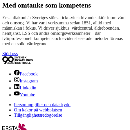
Med omtanke som kompetens
Ersta diakoni är Sveriges största icke-vinstdrivande aktör inom vård
och omsorg. Vi har varit verksamma sedan 1851, alltid med
människan i fokus. Vi driver sjukhus, vårdcentral, äldreboenden,
hemtjänst, LSS och andra omsorgsverksamheter – där
tvärprofessionell kompetens och evidensbaserade metoder förenas
med en solid värdegrund.
Stöd oss
Facebook
Instagram
Linkedin
Youtube
Personuppgifter och dataskydd
Om kakor på webbplatsen
Tillgänglighetsredogörelse