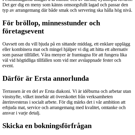
Det ger dig en meny som känns omsorgsfullt lagad och passar den
typ av arrangemang där både smak och servering ska hålla hög nivå.
För bröllop, minnesstunder och
företagsevent
Oavsett om du vill bjuda på en sittande middag, ett enklare upplägg
eller kombinera mat och mingel hjälper vi dig att hitta ett alternativ
som passar tillfället. Våra menyer är framtagna för att fungera lika
väl vid högtidliga tillfällen som vid mer avslappnade fester och
event.
Därför är Ersta annorlunda
Terrassen är en del av Ersta diakoni. Vi är idéburna och arbetar utan
vinstsyfte, vilket innebär att överskottet från verksamheten
återinvesteras i socialt arbete. För dig märks det i vår ambition att
erbjuda mat, service och arrangemang med kvalitet, omtanke och
ansvar i varje detalj.
Skicka en bokningsförfrågan