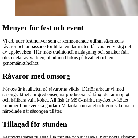
Menyer för fest och event
Vi erbjuder festmenyer som är komponerade utifrån säsongens
råvaror och anpassade för tillfällen där maten får vara en viktig del
av upplevelsen. Här möts traditionell matlagning och smaker från
olika delar av världen, alltid med fokus på kvalitet och en
genomtänkt helhet.
Råvaror med omsorg
För oss är kvaliteten på råvarorna viktig. Därför arbetar vi med
säsongsaktuella ingredienser, närproducerat så långt det är möjligt
och hållbara val i köket. All fisk är MSC-märkt, mycket av köttet
kommer från svenska gårdar i Mälardalsområdet och grönsakerna är
närodlade när säsongen tillåter.
Tillagad för stunden
Festmiddagarna tillagas à la minute och av färska, nyinköpta råvaror.