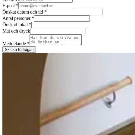
E-post
*
Önskat datum och tid
*
Antal personer
*
Önskad lokal
*
Mat och dryck
Meddelande
*
Skicka förfrågan