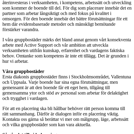
återinvesteras i verksamheten, i kompetens, arbetssätt och utveckling
som kommer de boende till del. För dig som placerare innebär det en
partner som arbetar långsiktigt och med fokus på kvalitet i
omsorgen. För den boende innebär det bättre förutsättningar för ett
hem där evidensbaserade metoder och mänskligt bemötande
förstärker varandra.
I våra gruppbostäder märks det bland annat genom vårt konsekventa
arbete med Active Support och vår ambition att utveckla
verksamheten utifrån kunskap, erfarenhet och vardagens faktiska
behov. Omtanke som kompetens är inte ett tillägg. Det är grunden i
hur vi arbetar.
Våra gruppbostäder
Ersta diakonis gruppbostäder finns i Stockholmsområdet, Vallentuna
och Uppsala. Varje boende har sina egna förutsättningar, men
gemensamt är att den boende får ett eget hem, tillgång till
gemensamma ytor och stöd av personal som arbetar för delaktighet
och trygghet i vardagen.
För att en placering ska bli hållbar behöver rätt person komma till
rätt sammanhang. Därför är dialogen inför en placering viktig.
Kontakta oss gärna så berättar vi mer om målgrupp, läge, arbetssätt
och vilka gruppbostäder som kan vara aktuella.