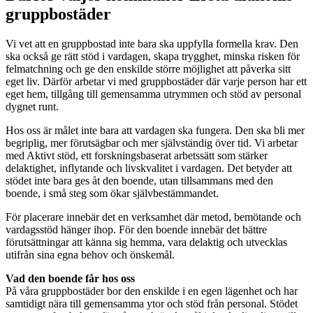
gruppbostäder
Vi vet att en gruppbostad inte bara ska uppfylla formella krav. Den
ska också ge rätt stöd i vardagen, skapa trygghet, minska risken för
felmatchning och ge den enskilde större möjlighet att påverka sitt
eget liv. Därför arbetar vi med gruppbostäder där varje person har ett
eget hem, tillgång till gemensamma utrymmen och stöd av personal
dygnet runt.
Hos oss är målet inte bara att vardagen ska fungera. Den ska bli mer
begriplig, mer förutsägbar och mer självständig över tid. Vi arbetar
med Aktivt stöd, ett forskningsbaserat arbetssätt som stärker
delaktighet, inflytande och livskvalitet i vardagen. Det betyder att
stödet inte bara ges åt den boende, utan tillsammans med den
boende, i små steg som ökar självbestämmandet.
För placerare innebär det en verksamhet där metod, bemötande och
vardagsstöd hänger ihop. För den boende innebär det bättre
förutsättningar att känna sig hemma, vara delaktig och utvecklas
utifrån sina egna behov och önskemål.
Vad den boende får hos oss
På våra gruppbostäder bor den enskilde i en egen lägenhet och har
samtidigt nära till gemensamma ytor och stöd från personal. Stödet