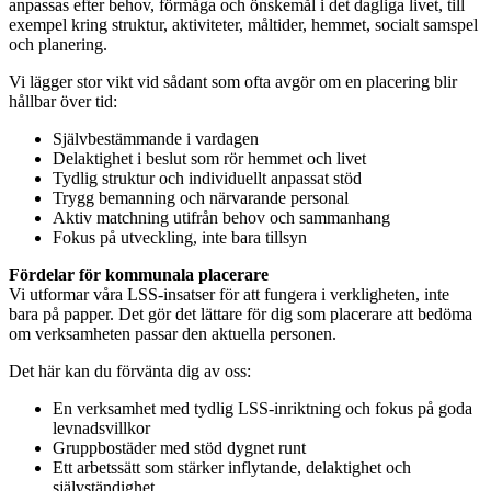
anpassas efter behov, förmåga och önskemål i det dagliga livet, till
exempel kring struktur, aktiviteter, måltider, hemmet, socialt samspel
och planering.
Vi lägger stor vikt vid sådant som ofta avgör om en placering blir
hållbar över tid:
Självbestämmande i vardagen
Delaktighet i beslut som rör hemmet och livet
Tydlig struktur och individuellt anpassat stöd
Trygg bemanning och närvarande personal
Aktiv matchning utifrån behov och sammanhang
Fokus på utveckling, inte bara tillsyn
Fördelar för kommunala placerare
Vi utformar våra LSS-insatser för att fungera i verkligheten, inte
bara på papper. Det gör det lättare för dig som placerare att bedöma
om verksamheten passar den aktuella personen.
Det här kan du förvänta dig av oss:
En verksamhet med tydlig LSS-inriktning och fokus på goda
levnadsvillkor
Gruppbostäder med stöd dygnet runt
Ett arbetssätt som stärker inflytande, delaktighet och
självständighet