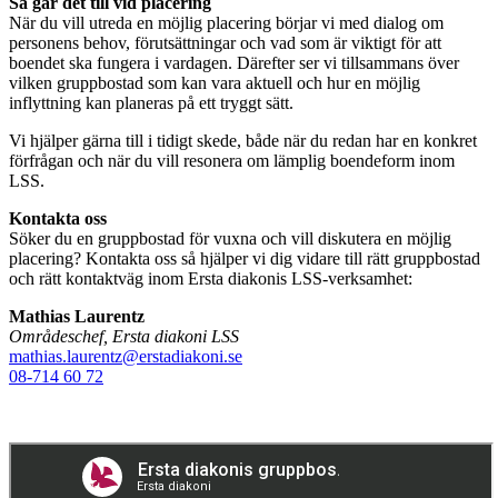
Så går det till vid placering
När du vill utreda en möjlig placering börjar vi med dialog om
personens behov, förutsättningar och vad som är viktigt för att
boendet ska fungera i vardagen. Därefter ser vi tillsammans över
vilken gruppbostad som kan vara aktuell och hur en möjlig
inflyttning kan planeras på ett tryggt sätt.
Vi hjälper gärna till i tidigt skede, både när du redan har en konkret
förfrågan och när du vill resonera om lämplig boendeform inom
LSS.
Kontakta oss
Söker du en gruppbostad för vuxna och vill diskutera en möjlig
placering? Kontakta oss så hjälper vi dig vidare till rätt gruppbostad
och rätt kontaktväg inom Ersta diakonis LSS-verksamhet:
Mathias Laurentz
Områdeschef, Ersta diakoni LSS
mathias.laurentz@erstadiakoni.se
08-714 60 72