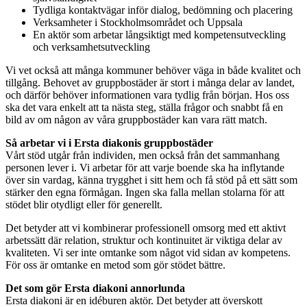
Tydliga kontaktvägar inför dialog, bedömning och placering
Verksamheter i Stockholmsområdet och Uppsala
En aktör som arbetar långsiktigt med kompetensutveckling
och verksamhetsutveckling
Vi vet också att många kommuner behöver väga in både kvalitet och
tillgång. Behovet av gruppbostäder är stort i många delar av landet,
och därför behöver informationen vara tydlig från början. Hos oss
ska det vara enkelt att ta nästa steg, ställa frågor och snabbt få en
bild av om någon av våra gruppbostäder kan vara rätt match.
Så arbetar vi i Ersta diakonis gruppbostäder
Vårt stöd utgår från individen, men också från det sammanhang
personen lever i. Vi arbetar för att varje boende ska ha inflytande
över sin vardag, känna trygghet i sitt hem och få stöd på ett sätt som
stärker den egna förmågan. Ingen ska falla mellan stolarna för att
stödet blir otydligt eller för generellt.
Det betyder att vi kombinerar professionell omsorg med ett aktivt
arbetssätt där relation, struktur och kontinuitet är viktiga delar av
kvaliteten. Vi ser inte omtanke som något vid sidan av kompetens.
För oss är omtanke en metod som gör stödet bättre.
Det som gör Ersta diakoni annorlunda
Ersta diakoni är en idéburen aktör. Det betyder att överskott