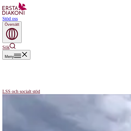
Stöd oss
Översätt
Sök
Meny
LSS och socialt stöd