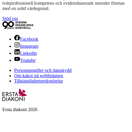
tvärprofessionell kompetens och evidensbaserade metoder förenas
med en solid värdegrund.
Stöd oss
Facebook
Instagram
Linkedin
Youtube
Personuppgifter och dataskydd
Om kakor på webbplatsen
Tillgänglighetsredogörelse
Ersta diakoni 2026