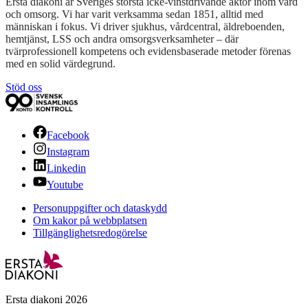
Ersta diakoni är Sveriges största icke-vinstdrivande aktör inom vård
och omsorg. Vi har varit verksamma sedan 1851, alltid med
människan i fokus. Vi driver sjukhus, vårdcentral, äldreboenden,
hemtjänst, LSS och andra omsorgsverksamheter – där
tvärprofessionell kompetens och evidensbaserade metoder förenas
med en solid värdegrund.
Stöd oss
Facebook
Instagram
Linkedin
Youtube
Personuppgifter och dataskydd
Om kakor på webbplatsen
Tillgänglighetsredogörelse
Ersta diakoni 2026