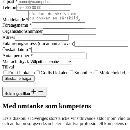
E-post
*
Telefon
Meddelande
*
Företagsnamn
*
Organisationsnummer
Adress
Faktureringsadress (om annan än ovan)
Önskat datum
*
Antal personer
*
Mat och dryck
Tillval
Frukt i lokalen
Godis i lokalen
Smoothies
Mörk choklad, to
Skicka förfrågan
Bokningsvillkor
Med omtanke som kompetens
Ersta diakoni är Sveriges största icke-vinstdrivande aktör inom vård
och andra omsorgsverksamheter – där tvärprofessionell kompetens oc