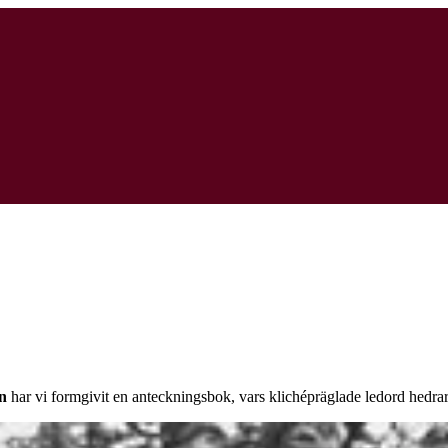
gn
har vi formgivit en anteckningsbok, vars klichépräglade ledord hedrar