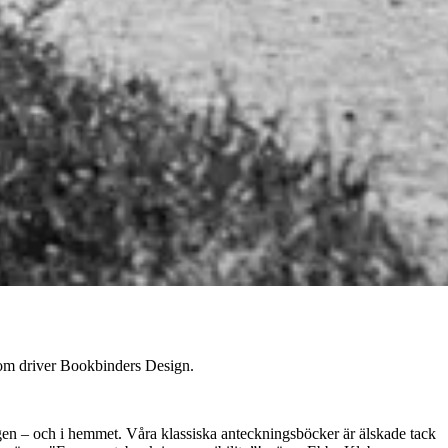
som driver Bookbinders Design.
dagen – och i hemmet. Våra klassiska anteckningsböcker är älskade tack