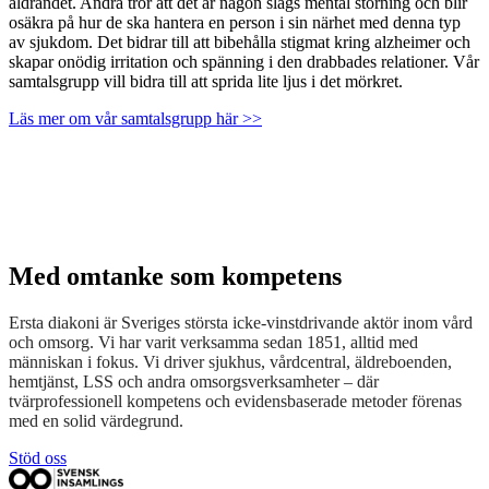
åldrandet. Andra tror att det är någon slags mental störning och blir
osäkra på hur de ska hantera en person i sin närhet med denna typ
av sjukdom. Det bidrar till att bibehålla stigmat kring alzheimer och
skapar onödig irritation och spänning i den drabbades relationer. Vår
samtalsgrupp vill bidra till att sprida lite ljus i det mörkret.
Läs mer om vår samtalsgrupp här >>
Med omtanke som kompetens
Ersta diakoni är Sveriges största icke-vinstdrivande aktör inom vård
och omsorg. Vi har varit verksamma sedan 1851, alltid med
människan i fokus. Vi driver sjukhus, vårdcentral, äldreboenden,
hemtjänst, LSS och andra omsorgsverksamheter – där
tvärprofessionell kompetens och evidensbaserade metoder förenas
med en solid värdegrund.
Stöd oss