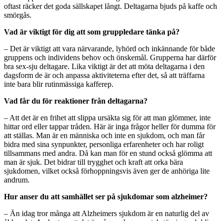
oftast räcker det goda sällskapet långt. Deltagarna bjuds på kaffe och
smörgås.
Vad är viktigt för dig att som gruppledare tänka på?
– Det är viktigt att vara närvarande, lyhörd och inkännande för både
gruppens och individens behov och önskemål. Grupperna har därför
bra sex-sju deltagare. Lika viktigt är det att möta deltagarna i den
dagsform de är och anpassa aktiviteterna efter det, så att träffarna
inte bara blir rutinmässiga kafferep.
Vad får du för reaktioner från deltagarna?
– Att det är en frihet att slippa ursäkta sig för att man glömmer, inte
hittar ord eller tappar tråden. Här är inga frågor heller för dumma för
att ställas. Man är en människa och inte en sjukdom, och man får
bidra med sina synpunkter, personliga erfarenheter och har roligt
tillsammans med andra. Då kan man för en stund också glömma att
man är sjuk. Det bidrar till trygghet och kraft att orka bära
sjukdomen, vilket också förhoppningsvis även ger de anhöriga lite
andrum.
Hur anser du att samhället ser på sjukdomar som alzheimer?
– Än idag tror många att Alzheimers sjukdom är en naturlig del av