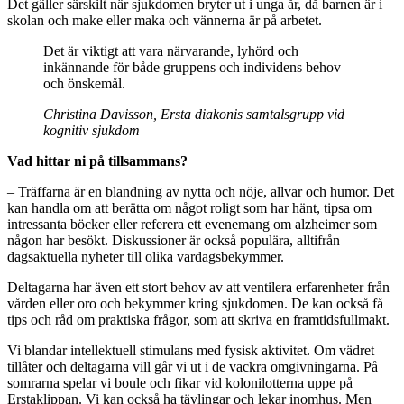
Det gäller särskilt när sjukdomen bryter ut i unga år, då barnen är i
skolan och make eller maka och vännerna är på arbetet.
Det är viktigt att vara närvarande, lyhörd och
inkännande för både gruppens och individens behov
och önskemål.
Christina Davisson, Ersta diakonis samtalsgrupp vid
kognitiv sjukdom
Vad hittar ni på tillsammans?
– Träffarna är en blandning av nytta och nöje, allvar och humor. Det
kan handla om att berätta om något roligt som har hänt, tipsa om
intressanta böcker eller referera ett evenemang om alzheimer som
någon har besökt. Diskussioner är också populära, alltifrån
dagsaktuella nyheter till olika vardagsbekymmer.
Deltagarna har även ett stort behov av att ventilera erfarenheter från
vården eller oro och bekymmer kring sjukdomen. De kan också få
tips och råd om praktiska frågor, som att skriva en framtidsfullmakt.
Vi blandar intellektuell stimulans med fysisk aktivitet. Om vädret
tillåter och deltagarna vill går vi ut i de vackra omgivningarna. På
somrarna spelar vi boule och fikar vid kolonilotterna uppe på
Erstaklippan. Vi kan också ha tävlingar och lekar inomhus. Men