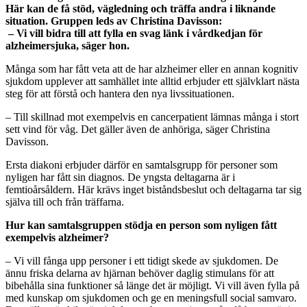
Här kan de få stöd, vägledning och träffa andra i liknande
situation. Gruppen leds av Christina Davisson:
– Vi vill bidra till att fylla en svag länk i vårdkedjan för
alzheimersjuka, säger hon.
Många som har fått veta att de har alzheimer eller en annan kognitiv
sjukdom upplever att samhället inte alltid erbjuder ett självklart nästa
steg för att förstå och hantera den nya livssituationen.
– Till skillnad mot exempelvis en cancerpatient lämnas många i stort
sett vind för våg. Det gäller även de anhöriga, säger Christina
Davisson.
Ersta diakoni erbjuder därför en samtalsgrupp för personer som
nyligen har fått sin diagnos. De yngsta deltagarna är i
femtioårsåldern. Här krävs inget biståndsbeslut och deltagarna tar sig
själva till och från träffarna.
Hur kan samtalsgruppen stödja en person som nyligen fått
exempelvis alzheimer?
– Vi vill fånga upp personer i ett tidigt skede av sjukdomen. De
ännu friska delarna av hjärnan behöver daglig stimulans för att
bibehålla sina funktioner så länge det är möjligt. Vi vill även fylla på
med kunskap om sjukdomen och ge en meningsfull social samvaro.