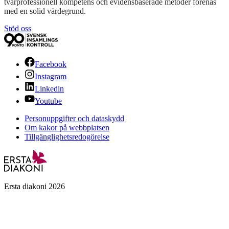
tvärprofessionell kompetens och evidensbaserade metoder förenas
med en solid värdegrund.
Stöd oss
Facebook
Instagram
Linkedin
Youtube
Personuppgifter och dataskydd
Om kakor på webbplatsen
Tillgänglighetsredogörelse
Ersta diakoni 2026