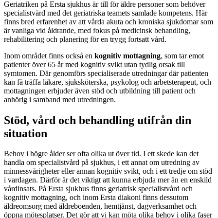
Geriatriken på Ersta sjukhus är till för äldre personer som behöver
specialistvård med det geriatriska teamets samlade kompetens. Här
finns bred erfarenhet av att vårda akuta och kroniska sjukdomar som
är vanliga vid åldrande, med fokus på medicinsk behandling,
rehabilitering och planering för en trygg fortsatt vård.
Inom området finns också en
kognitiv mottagning
, som tar emot
patienter över 65 år med kognitiv svikt utan tydlig orsak till
symtomen. Där genomförs specialiserade utredningar där patienten
kan få träffa läkare, sjuksköterska, psykolog och arbetsterapeut, och
mottagningen erbjuder även stöd och utbildning till patient och
anhörig i samband med utredningen.
Stöd, vård och behandling utifrån din
situation
Behov i högre ålder ser ofta olika ut över tid. I ett skede kan det
handla om specialistvård på sjukhus, i ett annat om utredning av
minnessvårigheter eller annan kognitiv svikt, och i ett tredje om stöd
i vardagen. Därför är det viktigt att kunna erbjuda mer än en enskild
vårdinsats. På Ersta sjukhus finns geriatrisk specialistvård och
kognitiv mottagning, och inom Ersta diakoni finns dessutom
äldreomsorg med äldreboenden, hemtjänst, dagverksamhet och
öppna mötesplatser. Det gör att vi kan möta olika behov i olika faser