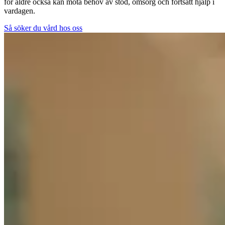
för äldre också kan möta behov av stöd, omsorg och fortsatt hjälp i
vardagen.
Så söker du vård hos oss