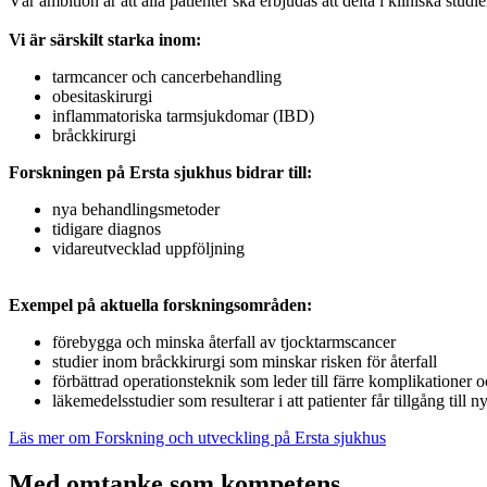
Vår ambition är att alla patienter ska erbjudas att delta i kliniska stud
Vi är särskilt starka inom:
tarmcancer och cancerbehandling
obesitaskirurgi
inflammatoriska tarmsjukdomar (IBD)
bråckkirurgi
Forskningen på Ersta sjukhus bidrar till:
nya behandlingsmetoder
tidigare diagnos
vidareutvecklad uppföljning
Exempel på aktuella forskningsområden:
förebygga och minska återfall av tjocktarmscancer
studier inom bråckkirurgi som minskar risken för återfall
förbättrad operationsteknik som leder till färre komplikationer 
läkemedelsstudier som resulterar i att patienter får tillgång till 
Läs mer om Forskning och utveckling på Ersta sjukhus
Med omtanke som kompetens