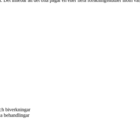
ier. Det innebär att det ofta pågår en eller flera forskningsstudier inom 
och biverkningar
nya behandlingar