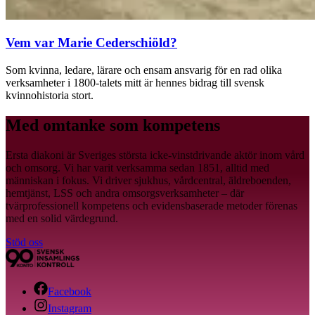
Vem var Marie Cederschiöld?
Som kvinna, ledare, lärare och ensam ansvarig för en rad olika
verksamheter i 1800-talets mitt är hennes bidrag till svensk
kvinnohistoria stort.
Med omtanke som kompetens
Ersta diakoni är Sveriges största icke-vinstdrivande aktör inom vård
och omsorg. Vi har varit verksamma sedan 1851, alltid med
människan i fokus. Vi driver sjukhus, vårdcentral, äldreboenden,
hemtjänst, LSS och andra omsorgsverksamheter – där
tvärprofessionell kompetens och evidensbaserade metoder förenas
med en solid värdegrund.
Stöd oss
Facebook
Instagram