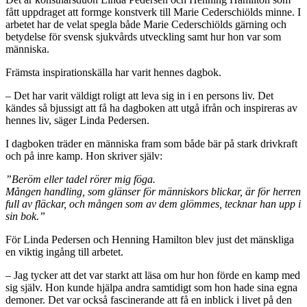
fått uppdraget att formge konstverk till Marie Cederschiölds minne. I
arbetet har de velat spegla både Marie Cederschiölds gärning och
betydelse för svensk sjukvårds utveckling samt hur hon var som
människa.
Främsta inspirationskälla har varit hennes dagbok.
– Det har varit väldigt roligt att leva sig in i en persons liv. Det
kändes så bjussigt att få ha dagboken att utgå ifrån och inspireras av
hennes liv, säger Linda Pedersen.
I dagboken träder en människa fram som både bär på stark drivkraft
och på inre kamp. Hon skriver själv:
”Beröm eller tadel rörer mig föga.
Mången handling, som glänser för människors blickar, är för herren
full av fläckar, och mången som av dem glömmes, tecknar han upp i
sin bok.”
För Linda Pedersen och Henning Hamilton blev just det mänskliga
en viktig ingång till arbetet.
– Jag tycker att det var starkt att läsa om hur hon förde en kamp med
sig själv. Hon kunde hjälpa andra samtidigt som hon hade sina egna
demoner. Det var också fascinerande att få en inblick i livet på den