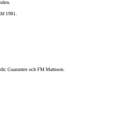
nden.
ödd 1981.
rdic Guarantee och FM Mattsson.