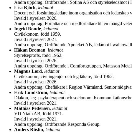
Andra uppdrag: Ordförande i Sofina AS och styrelseledamot
Lisa Björk
,
ledamot
Docent och forskningsledare inom organisation och ledarskap vi
Invald i styrelsen 2026.
Andra uppdrag: Författare och medförfattare till en mängd vete
Ingrid Bonde
,
ledamot
Civilekonom, född 1959.
Invald i styrelsen 2021.
Andra uppdrag: Ordförande Apoteket AB, ledamot i walltowal
Håkan Broman
,
ledamot
Styrelseproffs, född 1962.
Invald i styrelsen 2026.
Andra uppdrag: Ordförande i Comfortgruppen, Mattsson Metal 
Magnus Lord
,
ledamot
Civilekonom, civilingenjör och leg läkare, född 1962.
Invald i styrelsen 2026.
Andra uppdrag: Chefläkare i Region Värmland. Senior rådgiva
Erik Lundström
,
ledamot
Diakon, leg. psykoterapeut och socionom. Kommunikationschef
Invald i styrelsen 2021.
Mathias Pedersen
,
ledamot
VD Niam AB, född 1971.
Invald i styrelsen 2021.
Andra uppdrag: Ordförande Responda Group.
Anders Röstin
,
ledamot