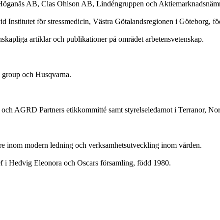
 i Höganäs AB, Clas Ohlson AB, Lindéngruppen och Aktiemarknadsnäm
d Institutet för stressmedicin, Västra Götalandsregionen i Göteborg, f
nskapliga artiklar och publikationer på området arbetensvetenskap.
l group och Husqvarna.
och AGRD Partners etikkommitté samt styrelseledamot i Terranor, No
re inom modern ledning och verksamhetsutveckling inom vården.
 i Hedvig Eleonora och Oscars församling, född 1980.