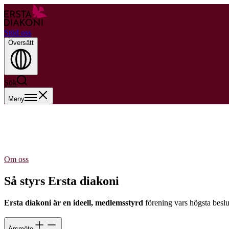
Stöd oss
Översätt
Sök
Meny
Om oss
Så styrs Ersta diakoni
Ersta diakoni är en ideell, medlemsstyrd
förening vars högsta beslu
Årsmöte