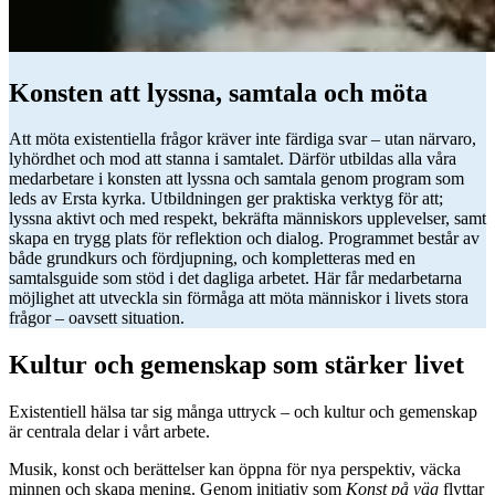
Konsten att lyssna, samtala och möta
Att möta existentiella frågor kräver inte färdiga svar – utan närvaro,
lyhördhet och mod att stanna i samtalet. Därför utbildas alla våra
medarbetare i konsten att lyssna och samtala genom program som
leds av Ersta kyrka. Utbildningen ger praktiska verktyg för att;
lyssna aktivt och med respekt, bekräfta människors upplevelser, samt
skapa en trygg plats för reflektion och dialog. Programmet består av
både grundkurs och fördjupning, och kompletteras med en
samtalsguide som stöd i det dagliga arbetet. Här får medarbetarna
möjlighet att utveckla sin förmåga att möta människor i livets stora
frågor – oavsett situation.
Kultur och gemenskap som stärker livet
Existentiell hälsa tar sig många uttryck – och kultur och gemenskap
är centrala delar i vårt arbete.
Musik, konst och berättelser kan öppna för nya perspektiv, väcka
minnen och skapa mening. Genom initiativ som
Konst på väg
flyttar