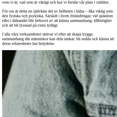
vem vi är, vad som är viktigt och hur vi förstår vår plats i världen.
För oss är detta en självklar del av helheten i hälsa – lika viktig som
den fysiska och psykiska. Särskilt i livets förändringar, vid sjukdom
eller i åldrandet blir behovet av att känna sammanhang, tillhörighet
och att bli lyssnad på extra tydligt.
I alla våra verksamheter strävar vi efter att skapa trygga
sammanhang där människor kan dela tankar, bli sedda och känna att
deras erfarenheter har betydelse.