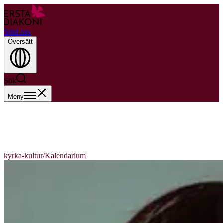
Stöd oss
Översätt
Sök
Meny
kyrka-kultur
/
Kalendarium