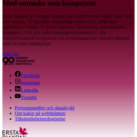
Med omtanke som kompetens
Ersta diakoni är Sveriges största icke-vinstdrivande aktör inom vård
och omsorg. Vi har varit verksamma sedan 1851, alltid med
människan i fokus. Vi driver sjukhus, vårdcentral, äldreboenden,
hemtjänst, LSS och andra omsorgsverksamheter – där
tvärprofessionell kompetens och evidensbaserade metoder förenas
med en solid värdegrund.
Stöd oss
Facebook
Instagram
Linkedin
Youtube
Personuppgifter och dataskydd
Om kakor på webbplatsen
Tillgänglighetsredogörelse