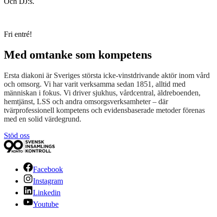
Och DJ:s.
Fri entré!
Med omtanke som kompetens
Ersta diakoni är Sveriges största icke-vinstdrivande aktör inom vård
och omsorg. Vi har varit verksamma sedan 1851, alltid med
människan i fokus. Vi driver sjukhus, vårdcentral, äldreboenden,
hemtjänst, LSS och andra omsorgsverksamheter – där
tvärprofessionell kompetens och evidensbaserade metoder förenas
med en solid värdegrund.
Stöd oss
Facebook
Instagram
Linkedin
Youtube