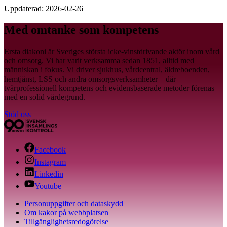
Uppdaterad:
2026-02-26
Med omtanke som kompetens
Ersta diakoni är Sveriges största icke-vinstdrivande aktör inom vård
och omsorg. Vi har varit verksamma sedan 1851, alltid med
människan i fokus. Vi driver sjukhus, vårdcentral, äldreboenden,
hemtjänst, LSS och andra omsorgsverksamheter – där
tvärprofessionell kompetens och evidensbaserade metoder förenas
med en solid värdegrund.
Stöd oss
Facebook
Instagram
Linkedin
Youtube
Personuppgifter och dataskydd
Om kakor på webbplatsen
Tillgänglighetsredogörelse