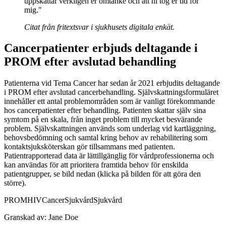
uppskattar verkligen er omtanke och att ni tog er tid för
mig."
Citat från fritextsvar i sjukhusets digitala enkät.
Cancerpatienter erbjuds deltagande i
PROM efter avslutad behandling
Patienterna vid Tema Cancer har sedan år 2021 erbjudits deltagande
i PROM efter avslutad cancerbehandling. Självskattningsformuläret
innehåller ett antal problemområden som är vanligt förekommande
hos cancerpatienter efter behandling. Patienten skattar själv sina
symtom på en skala, från inget problem till mycket besvärande
problem. Självskattningen används som underlag vid kartläggning,
behovsbedömning och samtal kring behov av rehabilitering som
kontaktsjuksköterskan gör tillsammans med patienten.
Patientrapporterad data är lättillgänglig för vårdprofessionerna och
kan användas för att prioritera framtida behov för enskilda
patientgrupper, se bild nedan (klicka på bilden för att göra den
större).
PROM
HIV
Cancer
Sjukvård
Sjukvård
Granskad av:
Jane Doe