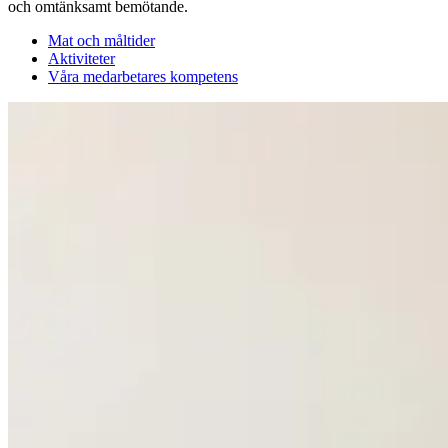
och omtänksamt bemötande.
Mat och måltider
Aktiviteter
Våra medarbetares kompetens