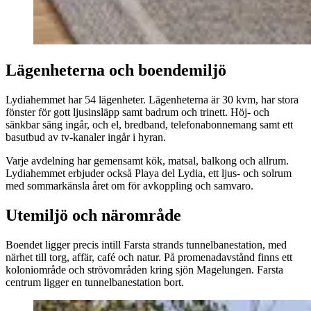
Lägenheterna och boendemiljö
Lydiahemmet har 54 lägenheter. Lägenheterna är 30 kvm, har stora
fönster för gott ljusinsläpp samt badrum och trinett. Höj- och
sänkbar säng ingår, och el, bredband, telefonabonnemang samt ett
basutbud av tv-kanaler ingår i hyran.
Varje avdelning har gemensamt kök, matsal, balkong och allrum.
Lydiahemmet erbjuder också Playa del Lydia, ett ljus- och solrum
med sommarkänsla året om för avkoppling och samvaro.
Utemiljö och närområde
Boendet ligger precis intill Farsta strands tunnelbanestation, med
närhet till torg, affär, café och natur. På promenadavstånd finns ett
koloniområde och strövområden kring sjön Magelungen. Farsta
centrum ligger en tunnelbanestation bort.