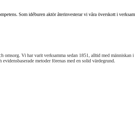
tens. Som idéburen aktör återinvesterar vi våra överskott i verksamhete
 och omsorg. Vi har varit verksamma sedan 1851, alltid med människan i 
h evidensbaserade metoder förenas med en solid värdegrund.