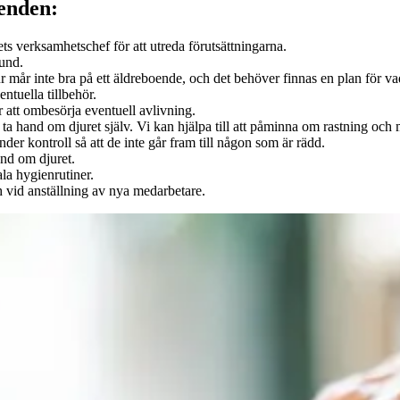
oenden:
ts verksamhetschef för att utreda förutsättningarna.
hund.
ur mår inte bra på ett äldreboende, och det behöver finnas en plan för va
ntuella tillbehör.
 att ombesörja eventuell avlivning.
an ta hand om djuret själv. Vi kan hjälpa till att påminna om rastning o
er kontroll så att de inte går fram till någon som är rädd.
and om djuret.
sala hygienrutiner.
h vid anställning av nya medarbetare.