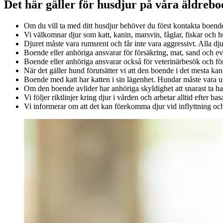
Det här gäller för husdjur på våra äldreb
Om du vill ta med ditt husdjur behöver du först kontakta boende
Vi välkomnar djur som katt, kanin, marsvin, fåglar, fiskar och 
Djuret måste vara rumsrent och får inte vara aggressivt. Alla dj
Boende eller anhöriga ansvarar för försäkring, mat, sand och eve
Boende eller anhöriga ansvarar också för veterinärbesök och för
När det gäller hund förutsätter vi att den boende i det mesta k
Boende med katt har katten i sin lägenhet. Hundar måste vara und
Om den boende avlider har anhöriga skyldighet att snarast ta h
Vi följer riktlinjer kring djur i vården och arbetar alltid efter ba
Vi informerar om att det kan förekomma djur vid inflyttning oc